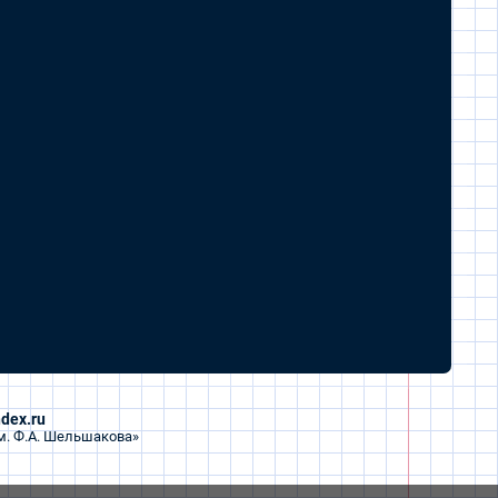
dex.ru
м. Ф.А. Шельшакова»