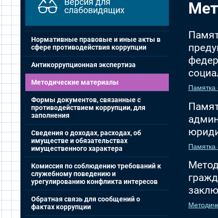
Версия для
Мет
слабовидящих
Памят
Нормативные правовые и иные акты в
преду
сфере противодействия коррупции
федер
Антикоррупционная экспертиза
социа
Методические материалы
Памятка 
Формы документов, связанные с
Памят
противодействием коррупции, для
заполнения
админ
юриди
Сведения о доходах, расходах, об
имуществе и обязательствах
Памятка 
имущественного характера
Метод
Комиссия по соблюдению требований к
служебному поведению и
гражд
урегулированию конфликта интересов
заклю
Обратная связь для сообщений о
Методиче
фактах коррупции