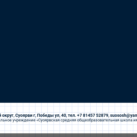
 округ, Суоярви г, Победы ул, 40, тел. +7 81457 52879, suososh@yan
ельное учреждение «Суоярвская средняя общеобразовательная школа и