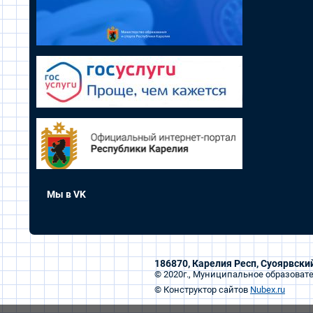
Мы в VK
186870, Карелия Респ, Суоярвский
© 2020г., Муниципальное образоват
© Конструктор сайтов
Nubex.ru