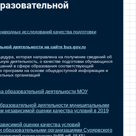
бразовательной
ународных исследований качества подготовки
ьной деятельности на сайте bus.gov.ru
цедура, которая направлена на получение сведений об
ную деятельность, о качестве подготовки обучающихся
ошений в сфере образования соответствующей
ых программ на основе общедоступной информации и
ельных организаций
ва образовательной деятельности МОУ
образовательной деятельности муниципальными
м независимой оценки качества условий в 2019
ависимой оценки качества условий
и образовательными организациями Суоярвского
езависимой оценки качества №895.pdf, 58 КБ)