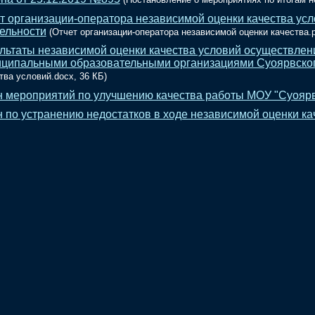
т организации-оператора независимой оценки качества ус
ельности
(Отчет организации-оператора независимой оценки качества.p
льтаты независимой оценки качества условий осуществлен
ципальными образовательными организациями Суоярвского
тва условий.docx, 36 КБ)
 мероприятий по улучшению качества работы МОУ "Суояр
 по устранению недостатков в ходе независимой оценки каче