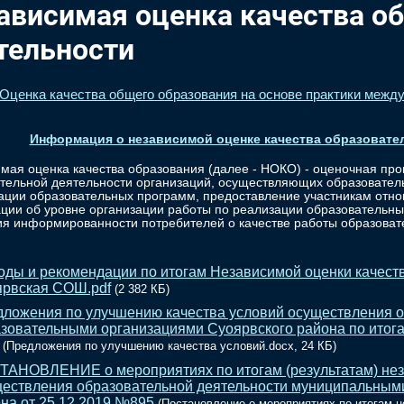
ависимая оценка качества о
тельности
Оценка качества общего образования на основе практики межд
Информация о независимой оценке качества образовател
мая оценка качества образования (далее - НОКО) - оценочная про
тельной деятельности организаций, осуществляющих образователь
ации образовательных программ, предоставление участникам отн
ии об уровне организации работы по реализации образовательн
я информированности потребителей о качестве работы образоват
ды и рекомендации по итогам Независимой оценки качест
рвская СОШ.pdf
(2 382 КБ)
ложения по улучшению качества условий осуществления 
зовательными организациями Суоярвского района по итога
(Предложения по улучшению качества условий.docx, 24 КБ)
АНОВЛЕНИЕ о мероприятиях по итогам (результатам) нез
ествления образовательной деятельности муниципальным
на от 25.12.2019 №895
(Постановление о мероприятиях по итогам н