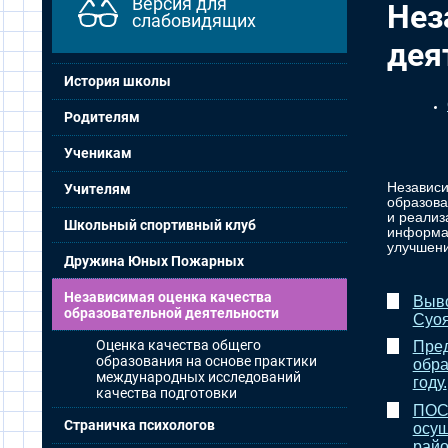
Версия для
Нез
слабовидящих
дея
История школы
Родителям
Ученикам
Независи
Учителям
образова
и реализ
Школьный спортивный клуб
информац
улучшени
Дружина Юных Пожарных
Независимая оценка качества
Выво
образовательной деятельности
Суоя
Оценка качества общего
Пред
образования на основе практики
обра
международных исследований
году.
качества подготовки
ПОСТ
Страничка психологов
осущ
райо