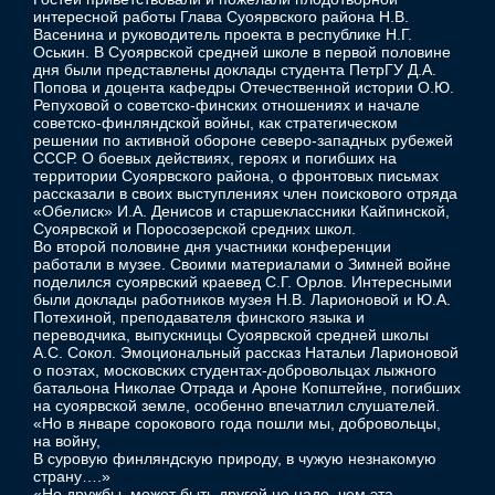
интересной работы Глава Суоярвского района Н.В.
Васенина и руководитель проекта в республике Н.Г.
Оськин. В Суоярвской средней школе в первой половине
дня были представлены доклады студента ПетрГУ Д.А.
Попова и доцента кафедры Отечественной истории О.Ю.
Репуховой о советско-финских отношениях и начале
советско-финляндской войны, как стратегическом
решении по активной обороне северо-западных рубежей
СССР. О боевых действиях, героях и погибших на
территории Суоярвского района, о фронтовых письмах
рассказали в своих выступлениях член поискового отряда
«Обелиск» И.А. Денисов и старшеклассники Кайпинской,
Суоярвской и Поросозерской средних школ.
Во второй половине дня участники конференции
работали в музее. Своими материалами о Зимней войне
поделился суоярвский краевед С.Г. Орлов. Интересными
были доклады работников музея Н.В. Ларионовой и Ю.А.
Потехиной, преподавателя финского языка и
переводчика, выпускницы Суоярвской средней школы
А.С. Сокол. Эмоциональный рассказ Натальи Ларионовой
о поэтах, московских студентах-добровольцах лыжного
батальона Николае Отрада и Ароне Копштейне, погибших
на суоярвской земле, особенно впечатлил слушателей.
«Но в январе сорокового года пошли мы, добровольцы,
на войну,
В суровую финляндскую природу, в чужую незнакомую
страну….»
«Но дружбы, может быть другой не надо, чем эта,