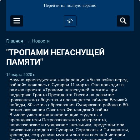
Перейти на полную версию
Главная
Новости
→
"ТРОПАМИ НЕГАСНУЩЕЙ
ПАМЯТИ"
12 марта 2020 г.
Научно-краеведческая конференция «Была война перед
войной» началась в Суоярви 11 марта. Она проходит в
рамках проекта «Тропами негаснущей памяти» при
поддержке Гранта Президента России на развитие
гражданского общества и посвящается юбилею Великой
победы, 80-летию образования Суоярвского района и 80-
летию окончания Советско-Финляндской войны.
В числе участников конференции студенты и
преподаватели Петрозаводского университета,
поросозерские и суоярвские школьники, представители
поисковых отрядов из Суоярви, Сортавалы и Питкяранты,
краеведы, сотрудники музея и знатоки военной истории.
Гостей приветствовали и пожелали плодотворной