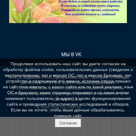
МЫ В VK
Продолжая использовать наш сайт, вы даете согласие на
обработку файлов cookie, пользовательских данных (сведения о
местоположении; тип и версия ОС; тип и версия Браузера; тип
186870, Карелия Респ, Суоярвский округ, Суоярви г, Победы
устройства и разрешение его экрана; источник откуда пришел
ул, 40, тел. +7 81457 52879, suososh@yandex.ru
на сайт пользователь; с какого сайта или по какой рекламе; язык
© 2020г., Муниципальное образовательное учреждение
ОС и Браузера; какие страницы открывает и на какие кнопки
«Суоярвская средняя общеобразовательная школа им. Ф.А.
нажимает пользователь; ip-адрес) в целях функционирования
Шельшакова»
сайта и проведения статистических исследований и обзоров.
© Конструктор сайтов
Nubex.ru
Если вы не хотите, чтобы ваши данные обрабатывались,
покиньте сайт.
Согласен