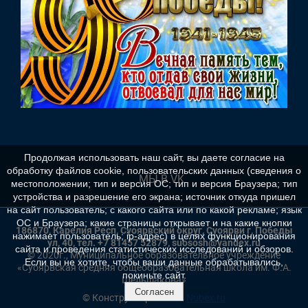
Продолжая использовать наш сайт, вы даете согласие на
обработку файлов cookie, пользовательских данных (сведения о
МЫ В VK
местоположении; тип и версия ОС; тип и версия Браузера; тип
устройства и разрешение его экрана; источник откуда пришел
на сайт пользователь; с какого сайта или по какой рекламе; язык
ОС и Браузера; какие страницы открывает и на какие кнопки
186870, Карелия Респ, Суоярвский округ, Суоярви г, Победы
нажимает пользователь; ip-адрес) в целях функционирования
ул, 40, тел. +7 81457 52879, suososh@yandex.ru
сайта и проведения статистических исследований и обзоров.
© 2020г., Муниципальное образовательное учреждение
Если вы не хотите, чтобы ваши данные обрабатывались,
«Суоярвская средняя общеобразовательная школа им. Ф.А.
покиньте сайт.
Шельшакова»
Согласен
© Конструктор сайтов
Nubex.ru