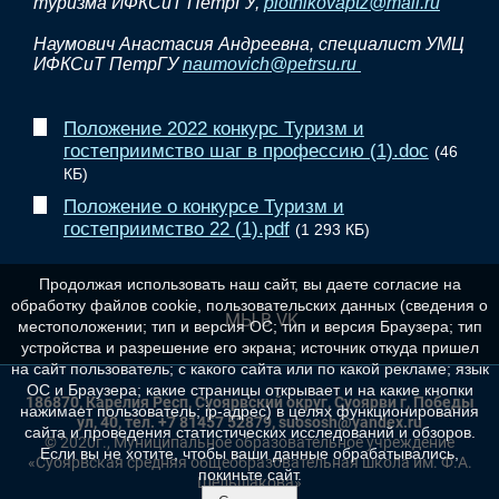
туризма ИФКСиТ ПетрГУ,
plotnikovaptz@mail.ru
Наумович Анастасия Андреевна, специалист УМЦ
ИФКСиТ ПетрГУ
naumovich@petrsu.ru
Положение 2022 конкурс Туризм и
гостеприимство шаг в профессию (1).doc
(46
КБ)
Положение о конкурсе Туризм и
гостеприимство 22 (1).pdf
(1 293 КБ)
Продолжая использовать наш сайт, вы даете согласие на
обработку файлов cookie, пользовательских данных (сведения о
МЫ В VK
местоположении; тип и версия ОС; тип и версия Браузера; тип
устройства и разрешение его экрана; источник откуда пришел
на сайт пользователь; с какого сайта или по какой рекламе; язык
ОС и Браузера; какие страницы открывает и на какие кнопки
186870, Карелия Респ, Суоярвский округ, Суоярви г, Победы
нажимает пользователь; ip-адрес) в целях функционирования
ул, 40, тел. +7 81457 52879, suososh@yandex.ru
сайта и проведения статистических исследований и обзоров.
© 2020г., Муниципальное образовательное учреждение
Если вы не хотите, чтобы ваши данные обрабатывались,
«Суоярвская средняя общеобразовательная школа им. Ф.А.
покиньте сайт.
Шельшакова»