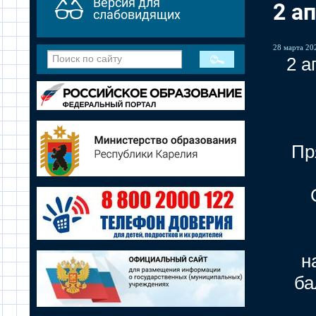
Версия для
2 а
слабовидящих
28 марта 202
2 а
Пр
н
ба