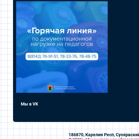
Мы в VK
186870, Карелия Респ, Суоярвский