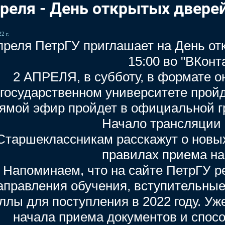
преля - День открытых двере
2 г.
преля ПетрГУ приглашает на День от
15:00 во "ВКонта
2 АПРЕЛЯ, в субботу, в формате о
государственном университете пройд
ямой эфир пройдет в официальной гр
Начало трансляции −
Старшеклассникам расскажут о новы
правилах приема на 
Напоминаем, что на сайте ПетрГУ pe
аправления обучения, вступительны
ллы для поступления в 2022 году. Уж
начала приема документов и спосо