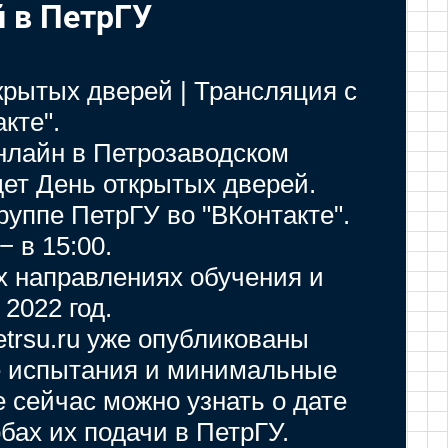
й в ПетрГУ
крытых дверей | Трансляция с
кте".
нлайн в Петрозаводском
ет День открытых дверей.
уппе ПетрГУ во "ВКонтакте".
 в 15:00.
х направлениях обучения и
2022 год.
trsu.ru уже опубликованы
е испытания и минимальные
е сейчас можно узнать о дате
бах их подачи в ПетрГУ.