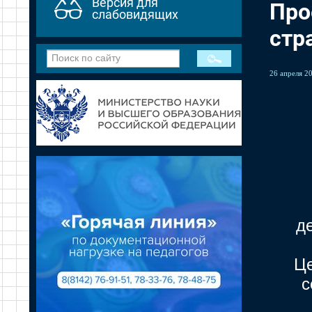
Версия для
Про
слабовидящих
стр
26 апреля 20
д
Це
с