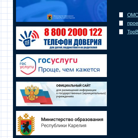
ОМСУ
прое
TopB