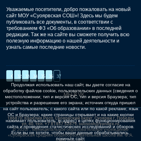
Уважаемые посетители, добро пожаловать на новый
сайт МОУ «Суоярвская СОШ»! Здесь мы будем
публиковать все документы, в соответствии с
требованием ФЗ «Об образовании» в последней
редакции. Так же на сайте вы сможете получить всю
полезную информацию о нашей деятельности и
узнать самые последние новости.
32
33
34
35
36
37
Продолжая использовать наш сайт, вы даете согласие на
обработку файлов cookie, пользовательских данных (сведения о
МЫ В VK
местоположении; тип и версия ОС; тип и версия Браузера; тип
устройства и разрешение его экрана; источник откуда пришел
на сайт пользователь; с какого сайта или по какой рекламе; язык
ОС и Браузера; какие страницы открывает и на какие кнопки
186870, Карелия Респ, Суоярвский округ, Суоярви г, Победы
нажимает пользователь; ip-адрес) в целях функционирования
ул, 40, тел. +7 81457 52879, suososh@yandex.ru
сайта и проведения статистических исследований и обзоров.
© 2020г., Муниципальное образовательное учреждение
Если вы не хотите, чтобы ваши данные обрабатывались,
«Суоярвская средняя общеобразовательная школа им. Ф.А.
покиньте сайт.
Шельшакова»