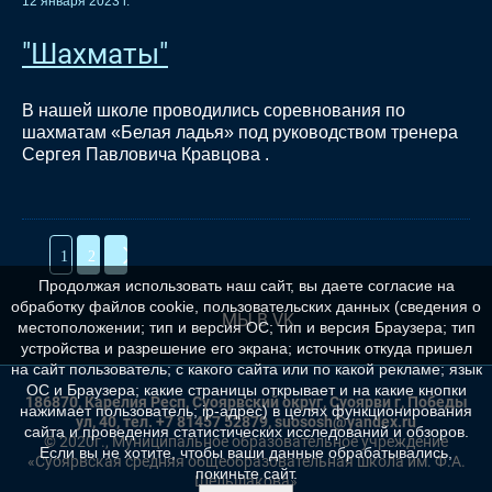
12 января 2023 г.
"Шахматы"
В нашей школе проводились соревнования по
шахматам «Белая ладья» под руководством тренера
Сергея Павловича Кравцова .
1
2
Продолжая использовать наш сайт, вы даете согласие на
обработку файлов cookie, пользовательских данных (сведения о
МЫ В VK
местоположении; тип и версия ОС; тип и версия Браузера; тип
устройства и разрешение его экрана; источник откуда пришел
на сайт пользователь; с какого сайта или по какой рекламе; язык
ОС и Браузера; какие страницы открывает и на какие кнопки
186870, Карелия Респ, Суоярвский округ, Суоярви г, Победы
нажимает пользователь; ip-адрес) в целях функционирования
ул, 40, тел. +7 81457 52879, suososh@yandex.ru
сайта и проведения статистических исследований и обзоров.
© 2020г., Муниципальное образовательное учреждение
Если вы не хотите, чтобы ваши данные обрабатывались,
«Суоярвская средняя общеобразовательная школа им. Ф.А.
покиньте сайт.
Шельшакова»